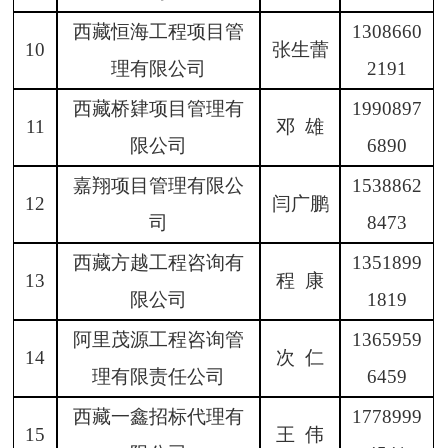
西藏恒海工程项目管
1308660
1
0
张生蕾
理有限公司
2191
西藏桥肄项目管理有
1990897
1
1
邓
雄
限公司
6890
嘉翔项目管理有限公
1538862
1
2
闫广鹏
司
8473
西藏方越工程咨询有
1351899
1
3
程
康
限公司
1819
阿里茂源工程咨询管
1365959
1
4
次
仁
理有限责任公司
6459
西藏一鑫招标代理有
1778999
1
5
王
伟