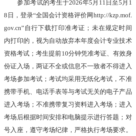
参加考试的考生于
2026
年
5
月
1
1
日至
5
月
1
8
日，登录
“
全国会计资格评价网
htt
p
://kzp.mof.
gov.cn
”
自行下载打印准考证；未在规定时间
内打印的，视为自动放弃本年度会计专业技术
资格考试；考生提前
10
分钟凭准考证、有效身
份证入场，两证不全或信息不一致者不得进入
考场参加考试；考试均采用无纸化考试，不准
携带手机、电话手表等与考试无关的电子产品
进入考场；不准携带复习资料进入考场；进入
考场后根据时间安排和电脑提示进行答题；对
号入座，遵守考场纪律，严格执行考场要求。