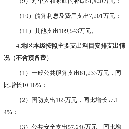
（
9
）
对个人和家庭的补助
51
,
420
万元；
（
10
）
债务利息及费用支出
7
,
201
万元；
（
11
）
其他支出
109
,
543
万元
。
4.
地区本级按照主要支出科目安排支出情
况（不含预备费）
（
1
）一般公共服务支出
81
,
23
3
万元
，
同
比增长
10.18%
；
（
2
）国防支出
165
万元
，
同比增长
57.1
4%
；
（
3
）公共安全支出
57
,
646
万元
，
同比增