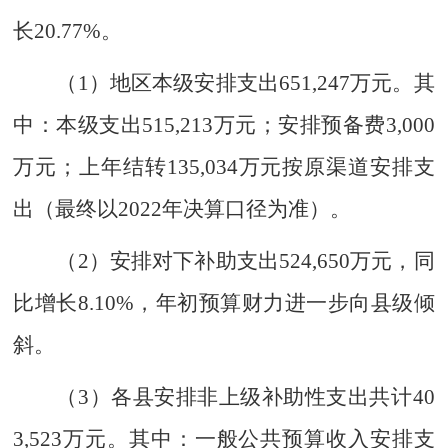
长
20.77%
。
（
1
）地区本级安排支出
651,247
万元。
其
中：本级支出
515
,
213
万元；安排预备费
3
,
000
万元；
上年结转
135,034
万元
按原渠道安排支
出（最终以
202
2
年决算口径为准
）。
（
2
）安排对下补助支出
524,650
万元
，同
比增长
8.10%
，年初预算财力进一步向县级倾
斜
。
（
3
）各县安排非上级补助性支出共计
40
3
,
523
万元。其中：
一般公共预算
收入
安排支