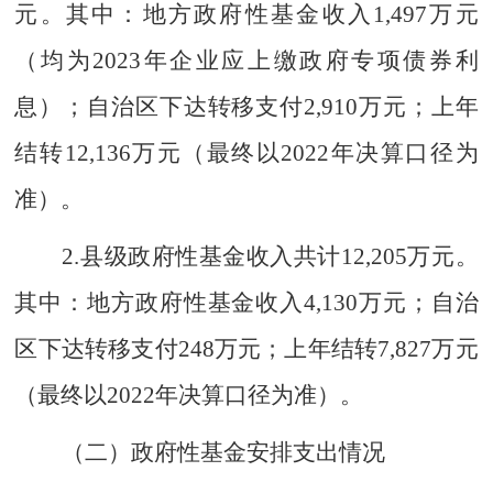
元。其中：地方政府性基金收入
1,497
万元
（均为
2023
年企业应上缴政府专项债券利
息）
；自治区下达转移支付
2,9
10
万元
；
上年
结转
12,136
万元（最终以
202
2
年决算口径为
准）。
2.
县级政府性基金收入共计
12
,
205
万元。
其中：地方政府性基金收入
4,130
万元；自治
区下达转移支付
248
万元
；
上年结转
7
,
827
万元
（最终以
202
2
年决算口径为准）。
（二）政府性基金安排支出情况