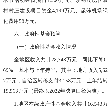
术节活动经费预留
1
,
500
万元、
改则县现代农
村村庄建设项目资金
4
,
199
万元
、
昆莎机场绿
化费用
58
万元
。
六、政府性基金预算
（一）政府性基金收入情况
全地区收入共计
28
,
748
万元，
同比
下降
0.
69
%
，
基本与上年持平。其中：地方收入
5
,
62
7
万元
；
自治区转移支付
3
,
15
8
万元
；
上年结转
19,963
万元（最终以
202
2
年决算口径为准）。
1.
地区本级政府性基金收入共计
16,
543
万