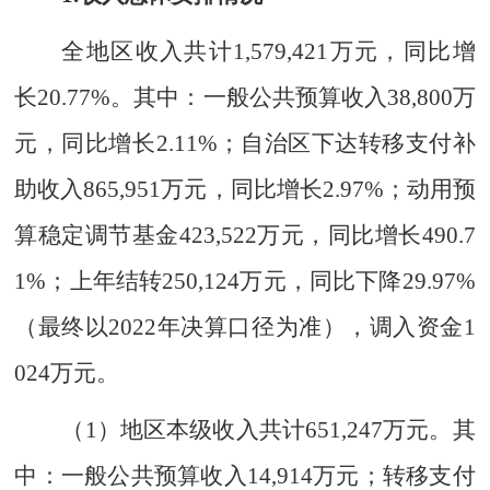
全地区收入共计
1,579,421
万元，
同比
增
长
20.77%
。其中：
一般公共预算
收入
38,
8
00
万
元
，同比
增长
2.11
%
；自治区下达转移支付
补
助收入
865,951
万元
，同比增长
2.97%
；动用预
算稳定调节基金
423,522
万元
，同比增长
490.7
1%
；上年结转
250,124
万元
，同比下降
29.97%
（最终以
202
2
年决算口径为准
）
，调入资金
1
024
万元
。
（
1
）
地区本级收入共计
651,247
万元。其
中：
一般公共预算
收入
14,914
万元；转移支付