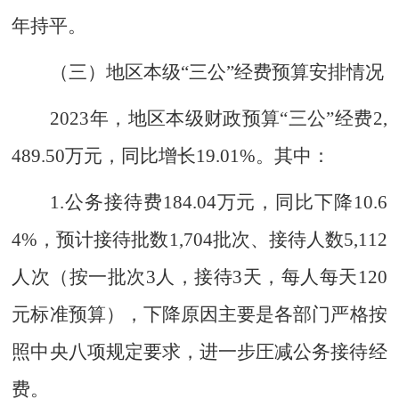
年持平
。
（三）地区本级
“
三公
”
经费预算安排情况
202
3
年
，地区本级财政预算
“
三公
”
经费
2,
489.50
万元，同比增长
19.01
%
。其中：
1.
公务接待费
184.04
万元，
同比
下降
10.6
4%
，
预计接待批数
1
,
704
批次、接待人数
5
,
112
人次
（
按
一批次
3
人，接待
3
天，每人每天
120
元标准预算
），下降原因主要是各
部门
严格按
照中央八项规定要求，进一步圧减公务接待经
费
。