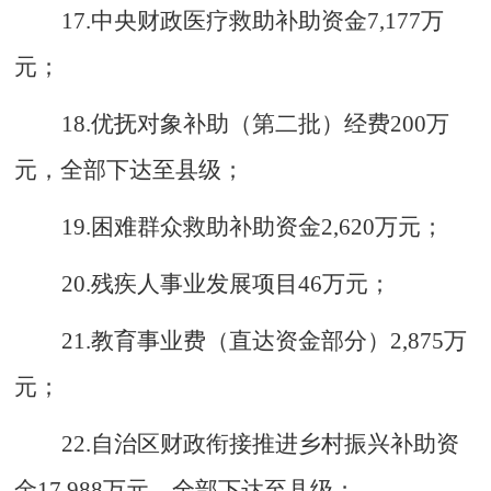
17.
中央财政医疗救助补助资金
7
,
177
万
元；
18.
优抚对象补助（第二批）经费
200
万
元，全部下达至县级；
19.
困难群众救助补助资金
2
,
620
万元；
20.
残疾人事业发展项目
46
万元；
21.
教育事业费（直达资金部分）
2
,
875
万
元；
22.
自治区财政衔接推进乡村振兴补助资
金
17
,
988
万元，
全部
下达
至县级
；