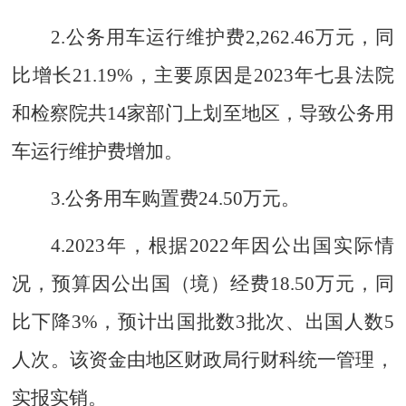
2.
公务用车运行维护费
2,262.46
万
元，同
比增长
21.19%
，
主要
原因
是
2023
年七县法院
和检察院共
14
家部门上划至地区，导致公务用
车运行维护费增加。
3.
公务用车购置费
24.50
万元
。
4.
202
3
年，
根据
20
2
2
年因公出国
实际情
况，预算因公出国（境）
经
费
1
8.50
万元，同
比下降
3
%
，预计出国批数
3
批次、出国人数
5
人次
。该资金由地区财政局行财科统一管理，
实报实销。