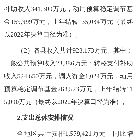
补助收入
341,300
万元，动用预算稳定调节基
金
159,999
万元
，
上年结转
135,034
万元
（最终
以
202
2
年决算口径为准
）
。
（
2
）各县收入共计
928,173
万元。其中：
一般公共预算
收入
23,886
万元；转移支付
补助
收入
524,650
万元，
调入资金
1,024
万元，
动用
预算稳定调节基金
263,523
万元
，上年结转
11
5,090
万元
（最终以
202
2
年决算口径为准
）
。
2.
支出总体安排情况
全地区
共计
安排
1,579,421
万元，
同比
增