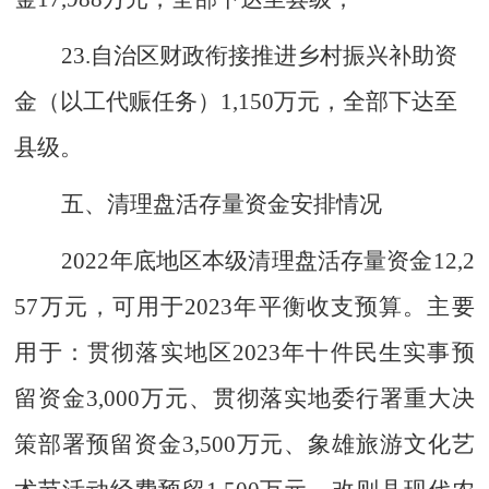
23.
自治区财政衔接推进乡村振兴补助资
金（以工代赈任务）
1
,
150
万元，
全部
下达
至
县级
。
五、清理盘活存量资金安排情况
202
2
年底地区本级清理盘活存量资金
12
,
2
57
万元，可用于
2023
年平衡收支预算。主要
用于：贯彻落实地区
2023
年十件民生实事预
留资金
3
,
000
万元、贯彻落实地委行署重大决
策部署预留资金
3
,
5
00
万元、
象雄旅游文化艺