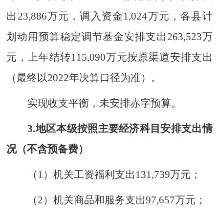
出
23,886
万元
，调入资金
1,024
万元，各县计
划
动用预算稳定调节基金
安排支出
263,523
万
元
，上年结转
115,090
万元
按原渠道安排支出
（最终以
202
2
年决算口径为准
）
。
实现
收支平衡
，未安排赤字预算
。
3.
地区本级按照主要经济科目安排支出情
况（不含预备费）
（
1
）机关工资福利支出
131
,
739
万元；
（
2
）机关商品和服务支出
97
,
657
万元；