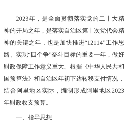
202
3
年，
是
全面贯彻落实党的二十大
精
神的开局之年，是
落实自治区第十次党代会精
神的关键之年，也是加快推进
“
12114
”工作思
路、实现“四个争”奋斗目标的重要一
年，做好
财政
保障
工作意义重大。根据《中华人民共和
国预算法》和自治区年初下达转移支付情况，
结合阿里地区实际，编制形成阿里地区
202
3
年
财政收支
预算
。
一
、指导思想