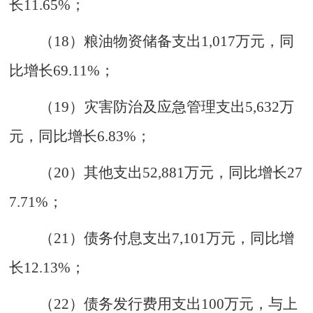
长
11.65%
；
（
1
8
）粮油物资储备支出
1
,
017
万元
，
同
比增长
69.11%
；
（
19
）灾害防治及应急管理支出
5
,
632
万
元
，
同比增长
6.83%
；
（
2
0
）其他支出
52
,
881
万元
，
同比增长
27
7.71%
；
（
2
1
）
债务付息支出
7
,
101
万元
，
同比增
长
12.13%
；
（
2
2
）
债务发行费用支出
100
万元
，与上