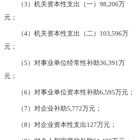
（
3
）机关资本性支出（一）
98
,
206
万
元；
（
4
）机关资本性支出（二）
103
,
596
万
元；
（
5
）
对事业单位经常性补助
36
,
391
万
元；
（
6
）
对事业单位资本性补助
6
,
59
5
万元；
（
7
）
对企业补助
5
,
772
万元；
（
8
）
对企业资本性支出
127
万元；