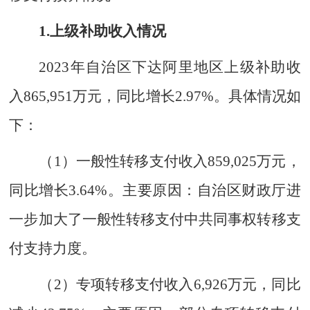
1.
上级补助收入情况
20
2
3
年自治区下达阿里地区上级
补助
收
入
865,951
万元
，同比增长
2.97%
。具体情况如
下：
（
1
）
一般性转移支付收入
85
9
,
02
5
万元，
同比增长
3.64%
。
主要原因
：
自治区财政厅
进
一步
加大了
一般性转移支付中共同事权转移支
付
支持力度。
（
2
）专项转移支付收入
6,926
万元，同比