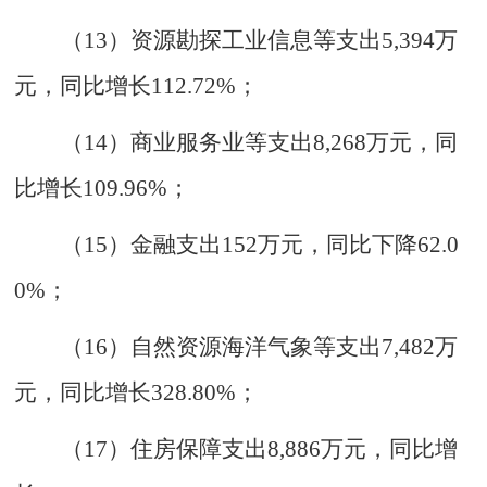
（
1
3
）资源勘探工业信息等支出
5
,
394
万
元
，
同比增长
112.72%
；
（
1
4
）商业服务业等支出
8
,
268
万元
，
同
比增长
109.96%
；
（
1
5
）金融支出
152
万元
，
同比下降
62.0
0%
；
（
1
6
）自然资源海洋气象等支出
7
,
482
万
元
，
同比增长
328.80%
；
（
1
7
）住房保障支出
8
,
886
万元
，
同比增