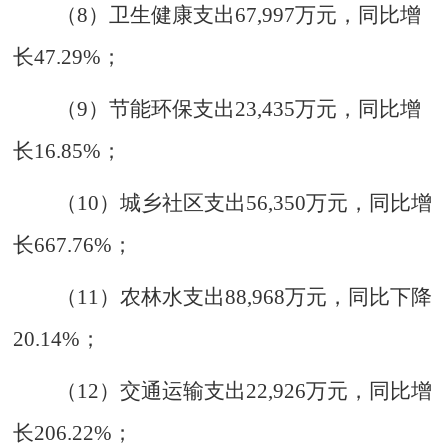
（
8
）卫生健康支出
67
,
997
万元
，
同比增
长
47.29%
；
（
9
）节能环保支出
23
,
435
万元
，
同比增
长
16.85%
；
（
1
0
）城乡社区支出
56
,
350
万元
，
同比增
长
667.76%
；
（
1
1
）农林水支出
88
,
968
万元
，
同比下降
20.14%
；
（
1
2
）交通运输支出
22
,
926
万元
，
同比增
长
206.22%
；