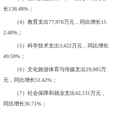
长
138.48%
；
（
4
）教育支出
77
,
976
万元
，
同比增长
15
2.48%
；
（
5
）科学技术支出
3
,
422
万元
，
同比增长
49.59%
；
（
6
）文化旅游体育与传媒支出
29
,
085
万
元
，
同比增长
51.42%
；
（
7
）社会保障和就业支出
42
,
131
万元
，
同比增长
36.71%
；