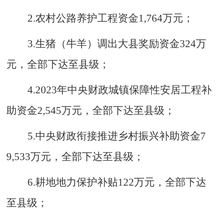
2.
农村公路养护工程资金
1
,
764
万元
；
3.
生猪（牛羊）调出大县奖励资金
324
万
元，全部
下达
至县级
；
4.
2023
年中央财政城镇保障性安居工程补
助资金
2
,
545
万元，全部
下达
至县级
；
5.
中央财政衔接推进乡村振兴补助资金
7
9
,
53
3
万元
，全部下达至县级；
6.
耕地地力保护补贴
122
万元，全部下达
至县级；