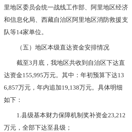
里地区委员会统一战线工作部、阿里地区经济
和信息化局、西藏自治区阿里地区消防救援支
队
等
14
家单位。
（五）地区本级直达资金安排情况
截至
3
月底，
我地区共收到自治区下达直
达资金
155
,
995
万元。
其中：年初预算下达
13
6
,
857
万元，年内追加
19
,
138
万元。具体明细
如下：
1.
县级基本财力保障机制奖补资金
23
,
212
万元，全部
下达
至县级
；