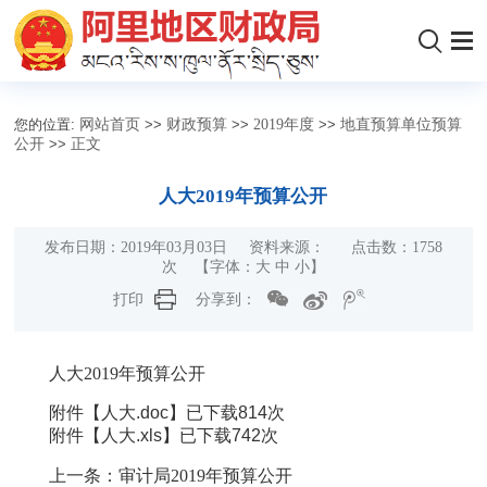
您的位置:
网站首页
>>
财政预算
>>
2019年度
>>
地直预算单位预算
公开
>>
正文
人大2019年预算公开
发布日期：2019年03月03日 资料来源： 点击数：
1758
次
【字体：
大
中
小
】
打印
分享到：
人大2019年预算公开
附件【
人大.doc
】已下载
814
次
附件【
人大.xls
】已下载
742
次
上一条：
审计局2019年预算公开